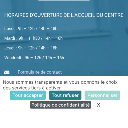
HORAIRES D'OUVERTURE DE L'ACCUEIL DU CENTRE
Lundi : 9h – 12h / 14h – 18h
Mardi : 9h – 11h30 / 14h – 18h
Jeudi : 9h – 12h / 14h – 18h
Vendredi : 9h – 12h / 14h – 16h
Formulaire de contact
Nous sommes transparents et vous donnons le choix
Rue des Berrichons et Nivernais
des services tiers à activer.
Tout accepter
Tout refuser
Personnaliser
X
Masquer le
Politique de confidentialité
INFOS PRATIQUES
Venir au Centre