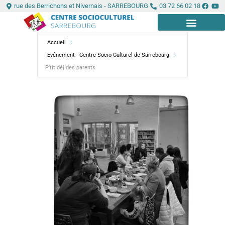
Aller
Panneau de gestion des cookies
rue des Berrichons et Nivernais - SARREBOURG
03 72 66 02 18
au
contenu
Accueil
LE CENTRE
INFOS PRATIQUES
Evénement - Centre Socio Culturel de Sarrebourg
P’tit déj des parents