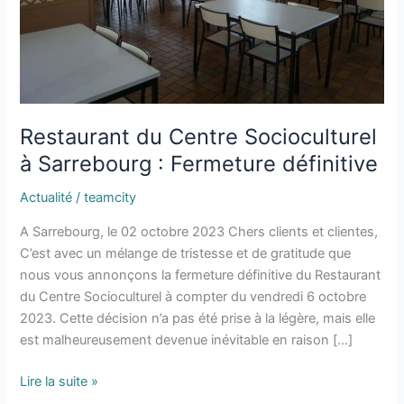
définitive
Restaurant du Centre Socioculturel
à Sarrebourg : Fermeture définitive
Actualité
/
teamcity
A Sarrebourg, le 02 octobre 2023 Chers clients et clientes,
C’est avec un mélange de tristesse et de gratitude que
nous vous annonçons la fermeture définitive du Restaurant
du Centre Socioculturel à compter du vendredi 6 octobre
2023. Cette décision n’a pas été prise à la légère, mais elle
est malheureusement devenue inévitable en raison […]
Lire la suite »