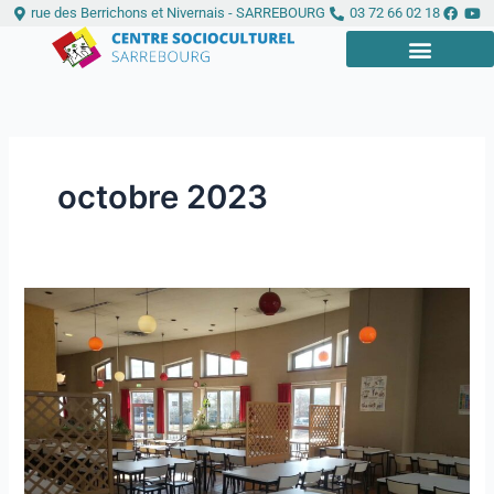
Aller
Panneau de gestion des cookies
rue des Berrichons et Nivernais - SARREBOURG
03 72 66 02 18
au
contenu
LE CENTRE
INFOS PRATIQUES
octobre 2023
Restaurant
du
Centre
Socioculturel
à
Sarrebourg
:
Fermeture