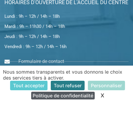
HORAIRES D'OUVERTURE DE L'ACCUEIL DU CENTRE
Lundi : 9h – 12h / 14h – 18h
Mardi : 9h – 11h30 / 14h – 18h
Jeudi : 9h – 12h / 14h – 18h
Vendredi : 9h – 12h / 14h – 16h
Formulaire de contact
Nous sommes transparents et vous donnons le choix
Rue des Berrichons et Nivernais
des services tiers à activer.
Tout accepter
Tout refuser
Personnaliser
X
Masquer le
Politique de confidentialité
INFOS PRATIQUES
Venir au Centre
L'équipe