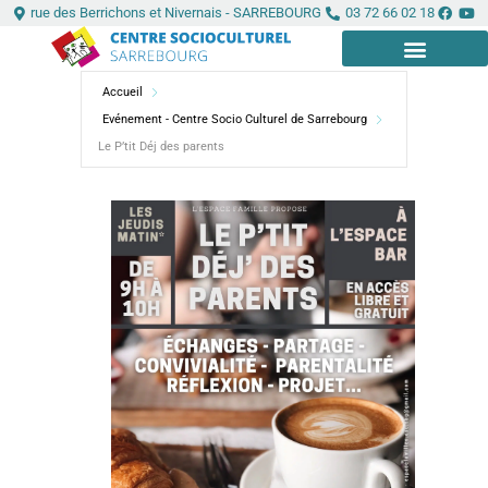
Aller
Panneau de gestion des cookies
rue des Berrichons et Nivernais - SARREBOURG
03 72 66 02 18
au
contenu
Accueil
LE CENTRE
INFOS PRATIQUES
Evénement - Centre Socio Culturel de Sarrebourg
Le P’tit Déj des parents