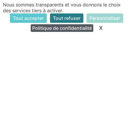
Nous sommes transparents et vous donnons le choix
Rue des Berrichons et Nivernais
des services tiers à activer.
Tout accepter
Tout refuser
Personnaliser
X
Masquer le
Politique de confidentialité
INFOS PRATIQUES
Venir au Centre
L'équipe
Locations de salles
L'Agenda
NEWSLETTER
Nom