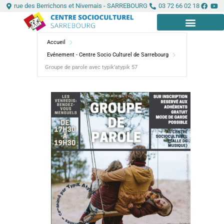
Aller
Panneau de gestion des cookies
rue des Berrichons et Nivernais - SARREBOURG
03 72 66 02 18
au
contenu
Accueil
LE CENTRE
INFOS PRATIQUES
Evénement - Centre Socio Culturel de Sarrebourg
Groupe de parole avec typik’atypik 57