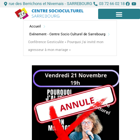
Aller
Panneau de gestion des cookies
rue des Berrichons et Nivernais - SARREBOURG
03 72 66 02 18
au
contenu
Accueil
LE CENTRE
INFOS PRATIQUES
Evénement - Centre Socio Culturel de Sarrebourg
Conférence Gesticulée « Pourquoi j’ai invité mon
agresseur à mon mariage »