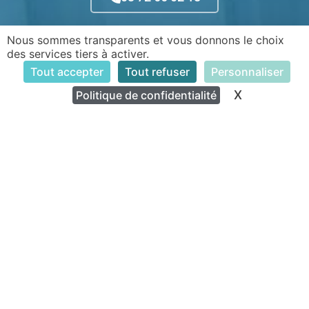
Nous sommes transparents et vous donnons le choix
HORAIRES D'OUVERTURE DE L'ACCUEIL DU CENTRE
des services tiers à activer.
Tout accepter
Tout refuser
Personnaliser
Lundi : 9h – 12h / 14h – 18h
X
Masquer le
Politique de confidentialité
Mardi : 9h – 11h30 / 14h – 18h
Jeudi : 9h – 12h / 14h – 18h
Vendredi : 9h – 12h / 14h – 16h
Formulaire de contact
Rue des Berrichons et Nivernais
INFOS PRATIQUES
Venir au Centre